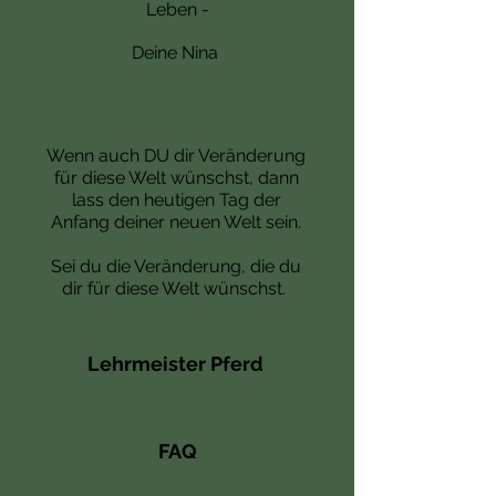
L
eben -
Deine Nina
Wenn auch DU dir Veränderung
für diese Welt wünschst, dann
lass den heutigen Tag der
Anfang deiner neuen Welt sein.
Sei du die Veränderung, die du
dir für diese Welt wünschst.
Lehrmeister Pferd
FAQ