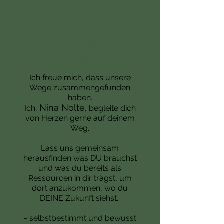
Ich freue mich, dass unsere
Wege zusammengefunden
haben.
Nina
Nolte
Ich
,
, begleite dich
von Herzen gerne auf deinem
Weg.
Lass uns gemeinsam
herausfinden was DU brauchst
und was du bereits als
Ressourcen in dir trägst, um
dort anzukommen, wo du
DEINE Zukunft siehst.
- selbstbestimmt und bewusst